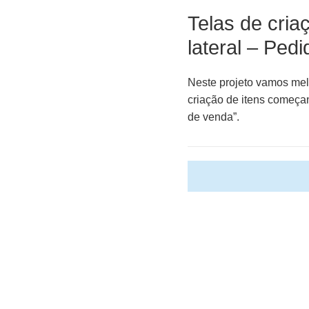
Telas de cria
lateral – Ped
Neste projeto vamos melh
criação de itens começan
de venda”.